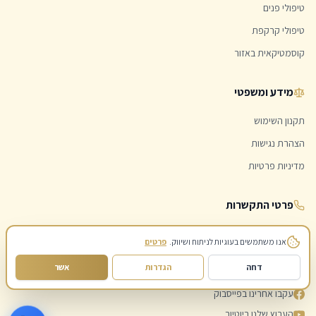
טיפולי פנים
טיפולי קרקפת
קוסמטיקאית באזור
מידע ומשפטי
תקנון השימוש
הצהרת נגישות
מדיניות פרטיות
פרטי התקשרות
052-4580260
אנו משתמשים בעוגיות לניתוח ושיווק.
פרטים
liat1946@gmail.com
דחה
הגדרות
אשר
עקבו אחרינו באינסטגרם
עקבו אחרינו בפייסבוק
הערוץ שלנו ביוטיוב