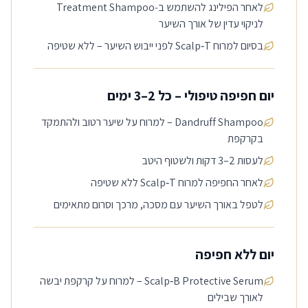
לאחר הפילינג להשתמש ב‑Treatment Shampoo
לניקוי עדין של אורך השיער
בסיום למרוח Scalp‑T לפני ייבוש השיער – ללא שטיפה
יום חפיפה טיפולי – כל 2–3 ימים
Dandruff Shampoo – למרוח על שיער רטוב ולהתמקד
בקרקפת
לעסות 2–3 דקות ולשטוף היטב
לאחר החפיפה למרוח Scalp‑T ללא שטיפה
לטפל באורך השיער עם מסכה, מרכך וסרום מתאימים
יום ללא חפיפה
Scalp‑B Protective Serum – למרוח על קרקפת יבשה
לאורך שבילים